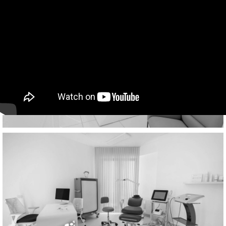
New formula:
Antibacterial Kerrock+
Više o tome