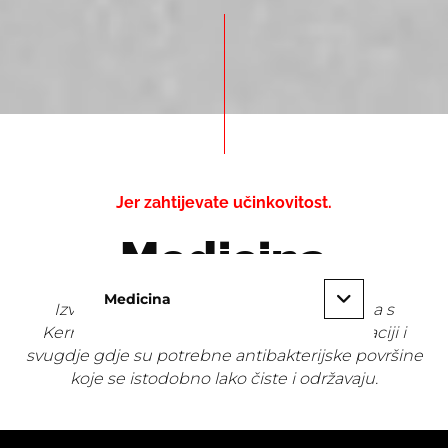
Jer zahtijevate učinkovitost.
Medicina
Medicina
Izvedba čistih prostora vrlo je jednostavna s
Kerrockom. Nalazimo ga u medicini, farmaciji i
svugdje gdje su potrebne antibakterijske površine
koje se istodobno lako čiste i održavaju.