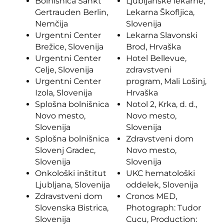
Bolnišnica Sankt
Ljubljanske lekarne,
Gertrauden Berlin,
Lekarna Škofljica,
Nemčija
Slovenija
Urgentni Center
Lekarna Slavonski
Brežice, Slovenija
Brod, Hrvaška
Urgentni Center
Hotel Bellevue,
Celje, Slovenija
zdravstveni
Urgentni Center
program, Mali Lošinj,
Izola, Slovenija
Hrvaška
Splošna bolnišnica
Notol 2, Krka, d. d.,
Novo mesto,
Novo mesto,
Slovenija
Slovenija
Splošna bolnišnica
Zdravstveni dom
Slovenj Gradec,
Novo mesto,
Slovenija
Slovenija
Onkološki inštitut
UKC hematološki
Ljubljana, Slovenija
oddelek, Slovenija
Zdravstveni dom
Cronos MED,
Slovenska Bistrica,
Photograph: Tudor
Slovenija
Cucu, Production: