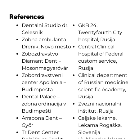
References
Dentalni Studio dr.
GKB 24,
Čelesnik
Twentyfourth City
Zobna ambulanta
hospital, Rusija
Drenik, Novo mesto
Central Clinical
Zobozdravstvo
hospital of Federal
Diamant Dent –
custom service,
Mosonmagyaróvár
Rusija
Zobozdravstveni
Clinical department
center Apollonia –
of Russian medicine
Budimpešta
scientific Academy,
Dental Palace –
Rusija
zobna ordinacija v
Zvezni nacionalni
Budimpešti
inštitut, Rusija
Arrabona Dent –
Celjske lekarne,
Győr
Lekarna Rogaška,
TriDent Center
Slovenija