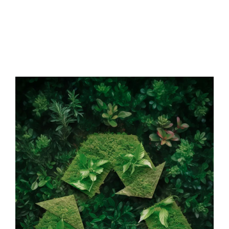
Proizveden u Europi i usklađen s ekološkim
standardima. S visokom ekološkom sviješću koju
potvrđuju dobiveni certifikati ISO 14001 i LEED.