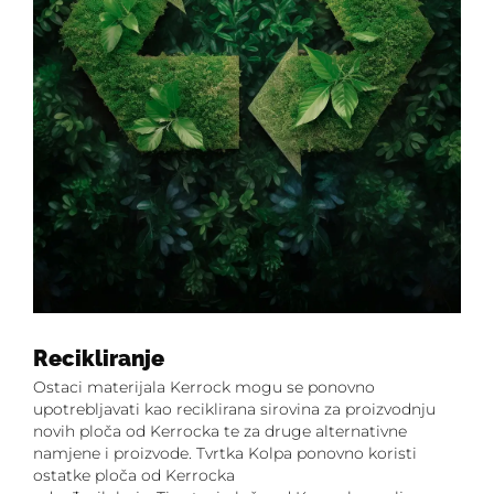
Recikliranje
Ostaci materijala Kerrock mogu se ponovno
upotrebljavati kao reciklirana sirovina za proizvodnju
novih ploča od Kerrocka te za druge alternativne
namjene i proizvode. Tvrtka Kolpa ponovno koristi
ostatke ploča od Kerrocka