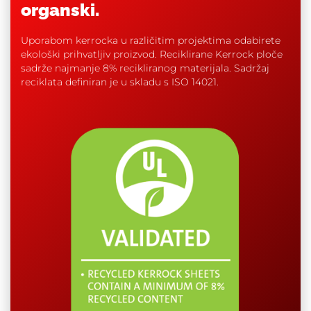
organski.
Uporabom kerrocka u različitim projektima odabirete
ekološki prihvatljiv proizvod. Reciklirane Kerrock ploče
sadrže najmanje 8% recikliranog materijala. Sadržaj
reciklata definiran je u skladu s ISO 14021.