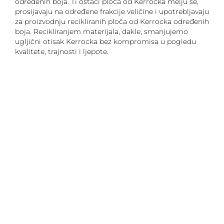
određenih boja. Ti ostaci ploča od Kerrocka melju se,
prosijavaju na određene frakcije veličine i upotrebljavaju
za proizvodnju recikliranih ploča od Kerrocka određenih
boja. Recikliranjem materijala, dakle, smanjujemo
ugljični otisak Kerrocka bez kompromisa u pogledu
kvalitete, trajnosti i ljepote.