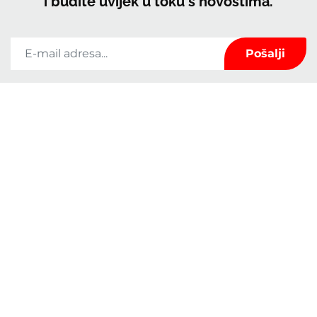
i budite uvijek u toku s novostima.
Tvrtka Kerrock koristit će podatke navedene u ovom obrascu samo za
održavanje kontakta s Vama te za pružanje novosti i marketinga. Možete se
predomisliti u bilo kojem trenutku klikom na poveznicu za odjavu u podnožju
bilo koje e-pošte koju ste primili od nas ili nam pišete na
marketingkolpa@kolpa.si
. Postupat ćemo s vašim podacima s poštovanjem.
Za više informacija o tome kako postupamo s vašim podacima, posjetite našu
politiku privatnosti. Klikom na ovu poruku potvrđujete da ste suglasni s
obradom Vaših podataka u skladu s ovim uvjetima.
Svojstva
O nama
Uporaba
Kontakt
Ploče
Katalozi