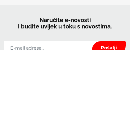
Naručite e-novosti
i budite uvijek u toku s novostima.
Tvrtka Kerrock koristit će podatke navedene u ovom obrascu samo za
održavanje kontakta s Vama te za pružanje novosti i marketinga. Možete se
predomisliti u bilo kojem trenutku klikom na poveznicu za odjavu u podnožju
bilo koje e-pošte koju ste primili od nas ili nam pišete na
marketingkolpa@kolpa.si
. Postupat ćemo s vašim podacima s poštovanjem.
Za više informacija o tome kako postupamo s vašim podacima, posjetite našu
politiku privatnosti. Klikom na ovu poruku potvrđujete da ste suglasni s
obradom Vaših podataka u skladu s ovim uvjetima.