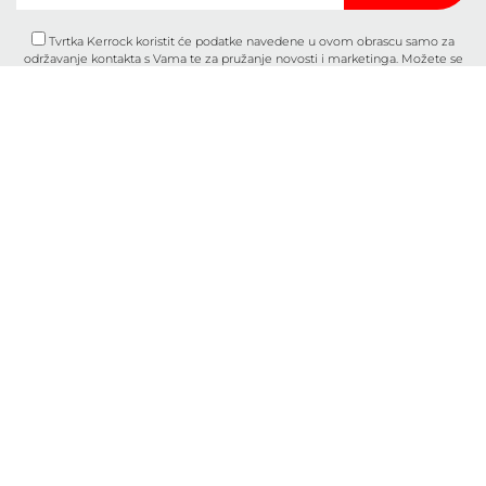
Tvrtka Kerrock koristit će podatke navedene u ovom obrascu samo za
održavanje kontakta s Vama te za pružanje novosti i marketinga. Možete se
predomisliti u bilo kojem trenutku klikom na poveznicu za odjavu u podnožju
bilo koje e-pošte koju ste primili od nas ili nam pišete na
marketingkolpa@kolpa.si
. Postupat ćemo s vašim podacima s poštovanjem.
Za više informacija o tome kako postupamo s vašim podacima, posjetite našu
politiku privatnosti. Klikom na ovu poruku potvrđujete da ste suglasni s
obradom Vaših podataka u skladu s ovim uvjetima.
Svojstva
O nama
Uporaba
Kontakt
Ploče
Katalozi
Umivaonici i sudoperi
O kolačićima
Kontakt
Opći uvjeti
B2B