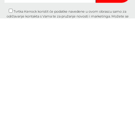
Tvrtka Kerrock koristit će podatke navedene u ovom obrascu samo za
održavanje kontakta s Vama te za pružanje novosti i marketinga. Možete se
predomisliti u bilo kojem trenutku klikom na poveznicu za odjavu u podnožju
bilo koje e-pošte koju ste primili od nas ili nam pišete na
marketingkolpa@kolpa.si
. Postupat ćemo s vašim podacima s poštovanjem.
Za više informacija o tome kako postupamo s vašim podacima, posjetite našu
politiku privatnosti. Klikom na ovu poruku potvrđujete da ste suglasni s
obradom Vaših podataka u skladu s ovim uvjetima.
Svojstva
O nama
Uporaba
Kontakt
Ploče
Katalozi
Umivaonici i sudoperi
O kolačićima
Kontakt
Opći uvjeti
B2B