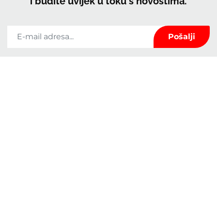
i budite uvijek u toku s novostima.
Tvrtka Kerrock koristit će podatke navedene u ovom obrascu samo za
održavanje kontakta s Vama te za pružanje novosti i marketinga. Možete se
predomisliti u bilo kojem trenutku klikom na poveznicu za odjavu u podnožju
bilo koje e-pošte koju ste primili od nas ili nam pišete na
marketingkolpa@kolpa.si
. Postupat ćemo s vašim podacima s poštovanjem.
Za više informacija o tome kako postupamo s vašim podacima, posjetite našu
politiku privatnosti. Klikom na ovu poruku potvrđujete da ste suglasni s
obradom Vaših podataka u skladu s ovim uvjetima.
Svojstva
O nama
Uporaba
Kontakt
Ploče
Katalozi