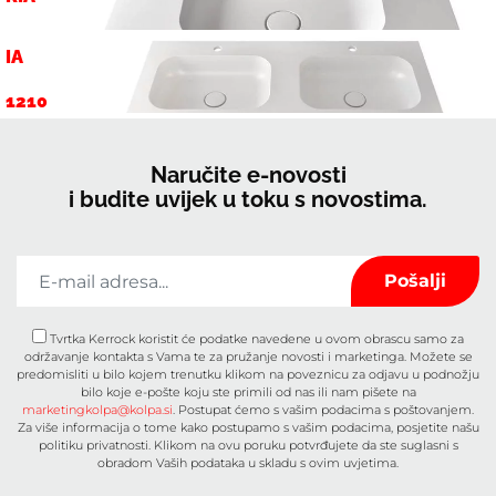
ASTOR
810-V
IA
1210
D-V
Naručite e-novosti
i budite uvijek u toku s novostima.
Tvrtka Kerrock koristit će podatke navedene u ovom obrascu samo za
održavanje kontakta s Vama te za pružanje novosti i marketinga. Možete se
predomisliti u bilo kojem trenutku klikom na poveznicu za odjavu u podnožju
bilo koje e-pošte koju ste primili od nas ili nam pišete na
marketingkolpa@kolpa.si
. Postupat ćemo s vašim podacima s poštovanjem.
Za više informacija o tome kako postupamo s vašim podacima, posjetite našu
politiku privatnosti. Klikom na ovu poruku potvrđujete da ste suglasni s
obradom Vaših podataka u skladu s ovim uvjetima.