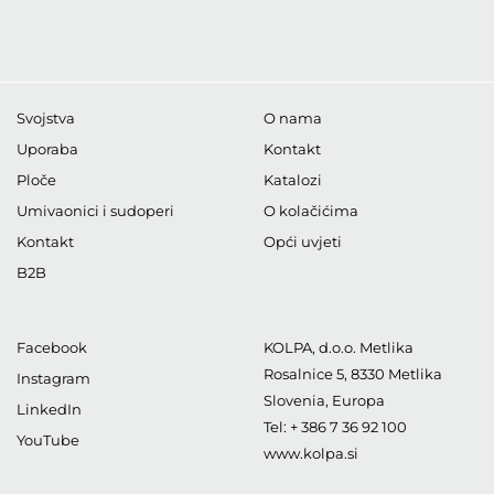
Svojstva
O nama
Uporaba
Kontakt
Ploče
Katalozi
Umivaonici i sudoperi
O kolačićima
Kontakt
Opći uvjeti
B2B
Facebook
KOLPA, d.o.o. Metlika
Rosalnice 5
,
8330
Metlika
Instagram
Slovenia, Europa
LinkedIn
Tel:
+ 386 7 36 92 100
YouTube
www.kolpa.si